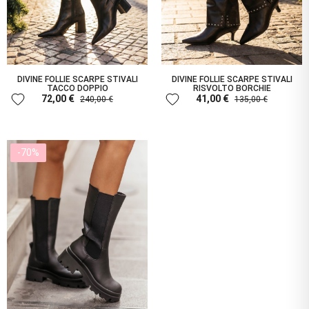
DIVINE FOLLIE SCARPE STIVALI
DIVINE FOLLIE SCARPE STIVALI
TACCO DOPPIO
RISVOLTO BORCHIE
favorite
favorite
72,00 €
41,00 €
240,00 €
135,00 €
-70%