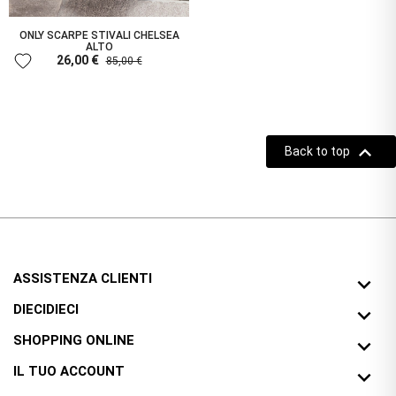
ONLY SCARPE STIVALI CHELSEA
ALTO
favorite
26,00 €
85,00 €

Back to top
ASSISTENZA CLIENTI

DIECIDIECI

SHOPPING ONLINE

IL TUO ACCOUNT
