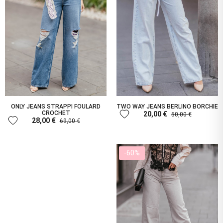
ONLY JEANS STRAPPI FOULARD
TWO WAY JEANS BERLINO BORCHIE
favorite
CROCHET
20,00 €
50,00 €
favorite
28,00 €
69,00 €
-60%