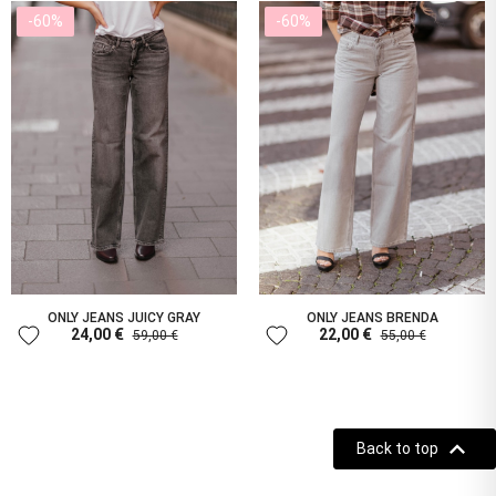
-60%
-60%
ONLY JEANS JUICY GRAY
ONLY JEANS BRENDA
favorite
favorite
24,00 €
22,00 €
59,00 €
55,00 €

Back to top