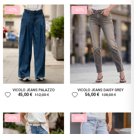
-60%
-60%
VICOLO JEANS PALAZZO
VICOLO JEANS DAISY GREY
favorite
favorite
45,00 €
56,00 €
112,00 €
138,00 €
-60%
-60%