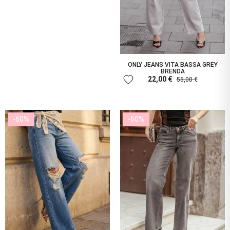
ONLY JEANS VITA BASSA GREY
BRENDA
favorite
22,00 €
55,00 €
-60%
-60%