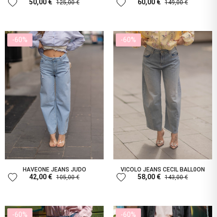
favorite
favorite
50,00 €
60,00 €
125,00 €
149,00 €
-60%
-60%
HAVEONE JEANS JUDO
VICOLO JEANS CECIL BALL0ON
favorite
favorite
42,00 €
58,00 €
105,00 €
143,00 €
-60%
-60%