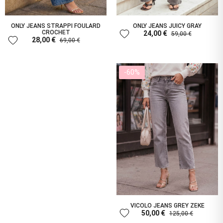
ONLY JEANS STRAPPI FOULARD
ONLY JEANS JUICY GRAY
favorite
CROCHET
24,00 €
59,00 €
favorite
28,00 €
69,00 €
-60%
VICOLO JEANS GREY ZEKE
favorite
50,00 €
125,00 €