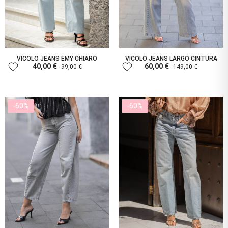
VICOLO JEANS EMY CHIARO
VICOLO JEANS LARGO CINTURA
favorite
favorite
40,00 €
60,00 €
99,00 €
149,00 €
-60%
-60%