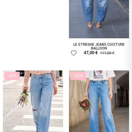
LE STREGHE JEANS CUCITURE
BALLOON
favorite
47,00 €
117,00 €
-60%
-60%