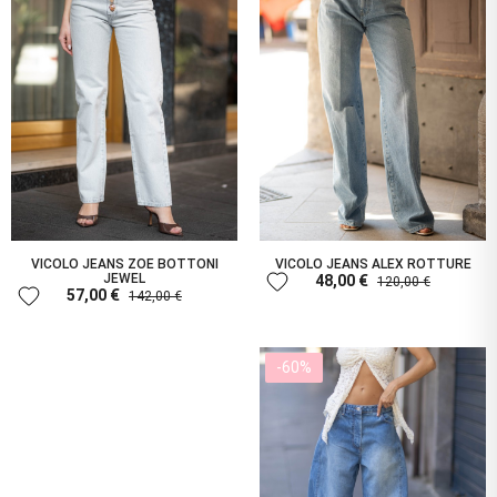
VICOLO JEANS ZOE BOTTONI
VICOLO JEANS ALEX ROTTURE
favorite
JEWEL
48,00 €
120,00 €
favorite
57,00 €
142,00 €
-60%