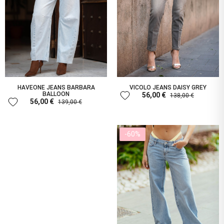
HAVEONE JEANS BARBARA
VICOLO JEANS DAISY GREY
favorite
BALLOON
56,00 €
138,00 €
favorite
56,00 €
139,00 €
-60%