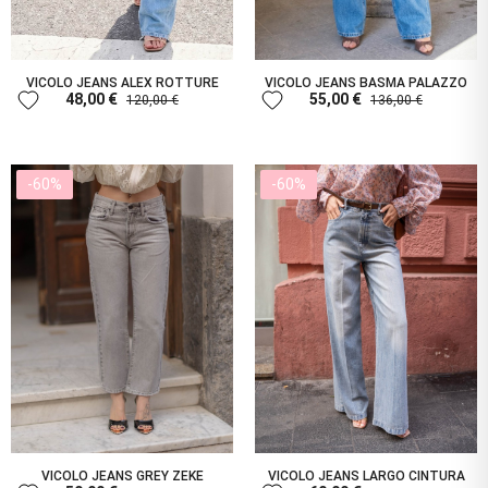
VICOLO JEANS ALEX ROTTURE
VICOLO JEANS BASMA PALAZZO
favorite
favorite
48,00 €
55,00 €
120,00 €
136,00 €
-60%
-60%
VICOLO JEANS GREY ZEKE
VICOLO JEANS LARGO CINTURA