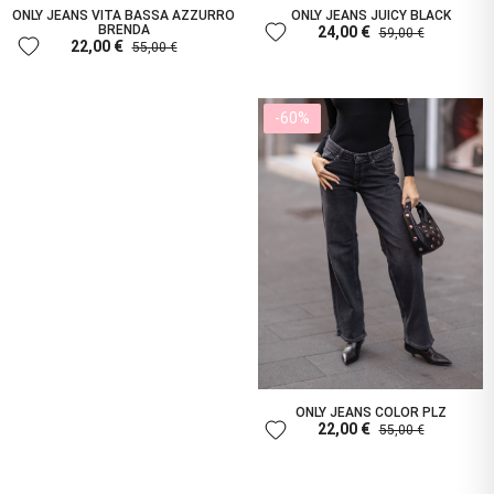
ONLY JEANS VITA BASSA AZZURRO
ONLY JEANS JUICY BLACK
favorite
BRENDA
24,00 €
59,00 €
favorite
22,00 €
55,00 €
-60%
ONLY JEANS COLOR PLZ
favorite
22,00 €
55,00 €