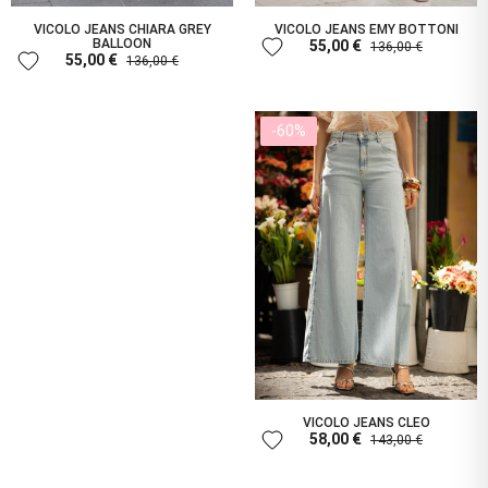
VICOLO JEANS CHIARA GREY
VICOLO JEANS EMY BOTTONI
favorite
BALLOON
55,00 €
136,00 €
favorite
55,00 €
136,00 €
-60%
VICOLO JEANS CLEO
favorite
58,00 €
143,00 €