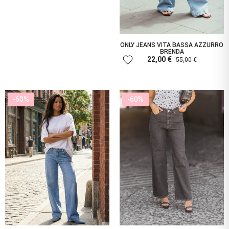
ONLY JEANS VITA BASSA AZZURRO
BRENDA
favorite
22,00 €
55,00 €
-60%
-60%