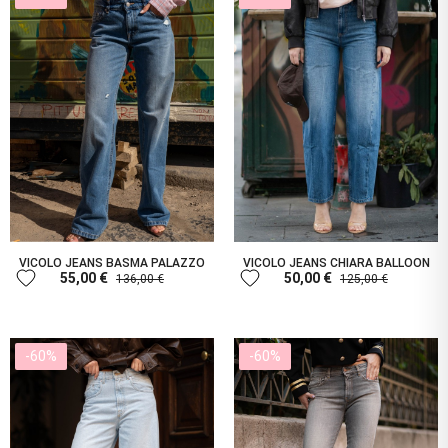
VICOLO JEANS BASMA PALAZZO
VICOLO JEANS CHIARA BALLOON
favorite
favorite
55,00 €
50,00 €
136,00 €
125,00 €
-60%
-60%