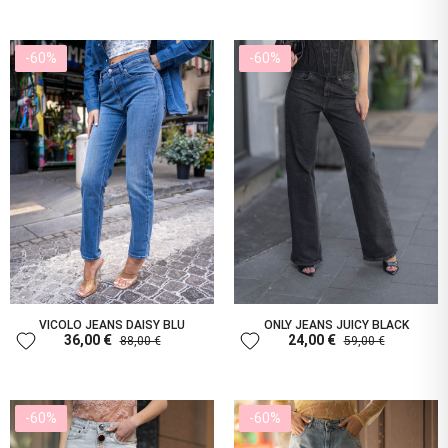
-60%
-60%
VICOLO JEANS DAISY BLU
ONLY JEANS JUICY BLACK
favorite
favorite
36,00 €
24,00 €
88,00 €
59,00 €
-60%
-60%