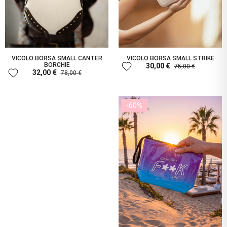
VICOLO BORSA SMALL CANTER
VICOLO BORSA SMALL STRIKE
favorite
BORCHIE
30,00 €
75,00 €
favorite
32,00 €
78,00 €
-60%