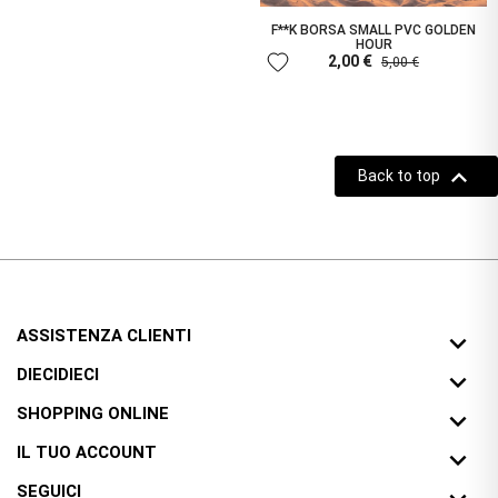
F**K BORSA SMALL PVC GOLDEN
HOUR
favorite
2,00 €
5,00 €

Back to top
ASSISTENZA CLIENTI

DIECIDIECI

SHOPPING ONLINE

IL TUO ACCOUNT

SEGUICI