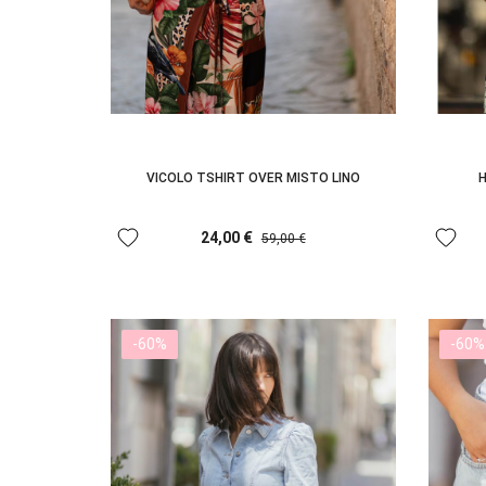
VICOLO TSHIRT OVER MISTO LINO
H
favorite
favorite
24,00 €
59,00 €
-60%
-60%