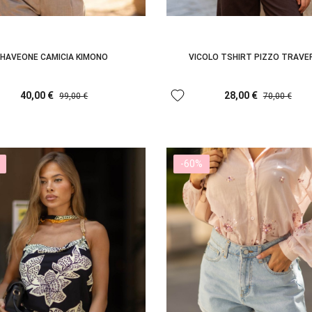
HAVEONE CAMICIA KIMONO
VICOLO TSHIRT PIZZO TRAV
favorite
40,00 €
28,00 €
99,00 €
70,00 €
-60%