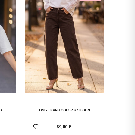
O
ONLY JEANS COLOR BALLOON
favorite
59,00 €