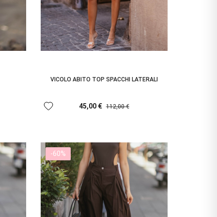
VICOLO ABITO TOP SPACCHI LATERALI
favorite
45,00 €
112,00 €
-60%