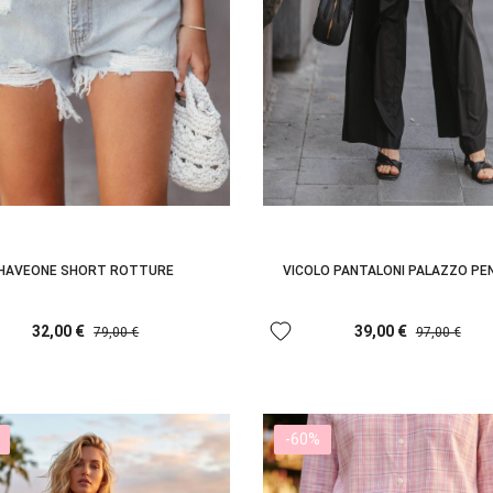
HAVEONE SHORT ROTTURE
VICOLO PANTALONI PALAZZO PE
favorite
32,00 €
39,00 €
79,00 €
97,00 €
-60%