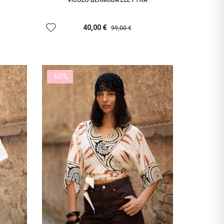
favorite
40,00 €
99,00 €
-60%