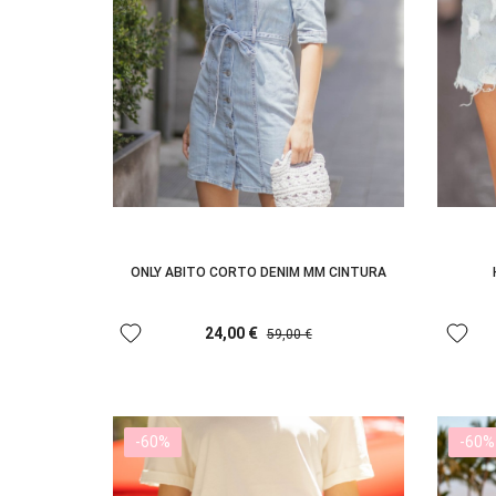
ONLY ABITO CORTO DENIM MM CINTURA
favorite
favorite
24,00 €
59,00 €
-60%
-60%