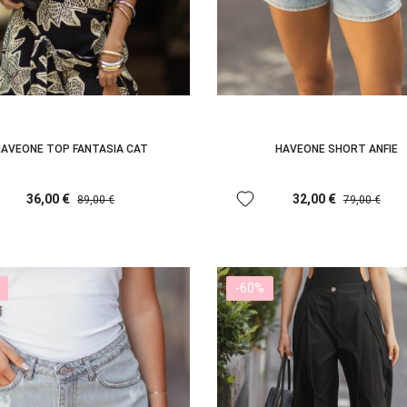
AVEONE TOP FANTASIA CAT
HAVEONE SHORT ANFIE
favorite
36,00 €
32,00 €
89,00 €
79,00 €
-60%