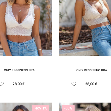
ONLY REGGISENO BRA
ONLY REGGISENO BRA
avorite
favorite
28,00 €
28,00 €
-60%
NOVITÀ