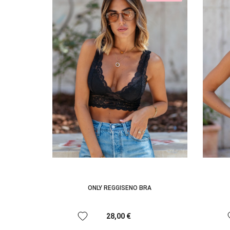
ONLY REGGISENO BRA
favorite
f
28,00 €