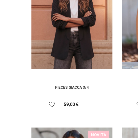
PIECES GIACCA 3/4
favorite
f
59,00 €
NOVITÀ