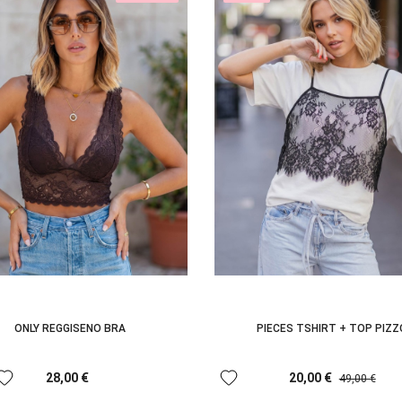
PIECES TSHIRT + TOP PIZZ
ONLY REGGISENO BRA
avorite
favorite
20,00 €
28,00 €
49,00 €