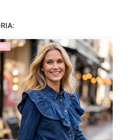
RIA:
60%
-60%