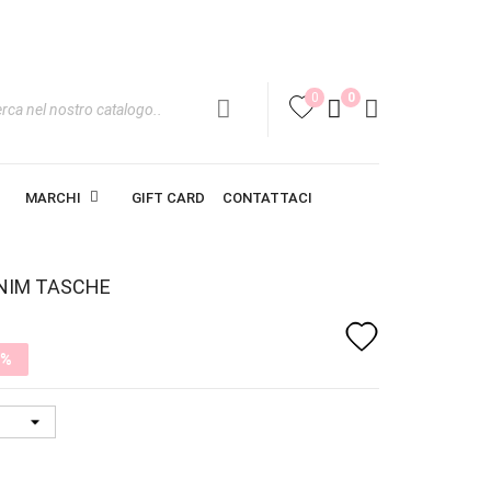
0
0
favorite
MARCHI
GIFT CARD
CONTATTACI
ENIM TASCHE
favorite
0%