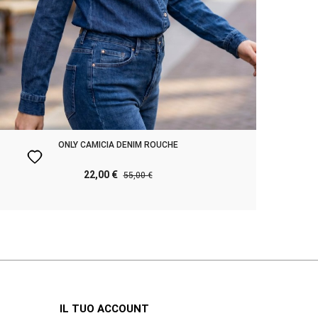
ONLY CAMICIA DENIM ROUCHE
favorite
favorite
22,00 €
55,00 €
IL TUO ACCOUNT