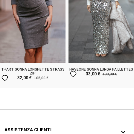
T+ART GONNA LONGHETTE STRASS
HAVEONE GONNA LUNGA PAILLETTES
favorite
ZIP
33,00 €
109,00 €
favorite
32,00 €
105,00 €
ASSISTENZA CLIENTI
