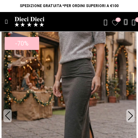
SPEDIZIONE GRATUITA *PER ORDINI SUPERIORI A €100
0
favorite
-70%