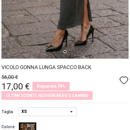
VICOLO GONNA LUNGA SPACCO BACK
56,00 €
favorite
17,00 €
Risparmia 70%
ULTIMI SCONTI: NESSUN RESO O CAMBIO
Taglia
GRIGIO
Colore