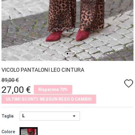
VICOLO PANTALONI LEO CINTURA
89,00 €
favorite
27,00 €
Risparmia 70%
ULTIMI SCONTI: NESSUN RESO O CAMBIO
Taglia
MARRONE
Colore