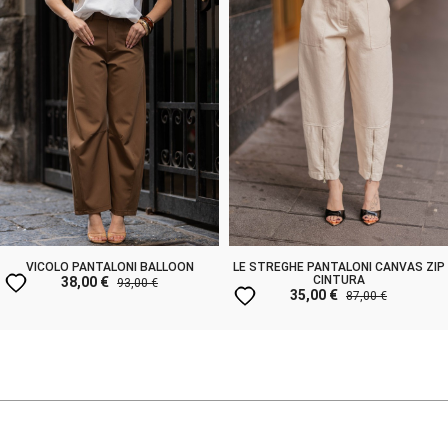
VICOLO PANTALONI BALLOON
LE STREGHE PANTALONI CANVAS ZIP
favorite
CINTURA
38,00 €
93,00 €
favorite
35,00 €
87,00 €