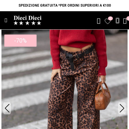
SPEDIZIONE GRATUITA *PER ORDINI SUPERIORI A €100
0
favorite
-70%