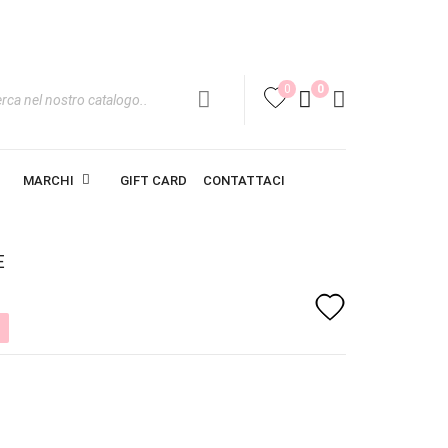
0
0
favorite
MARCHI
GIFT CARD
CONTATTACI
E
favorite