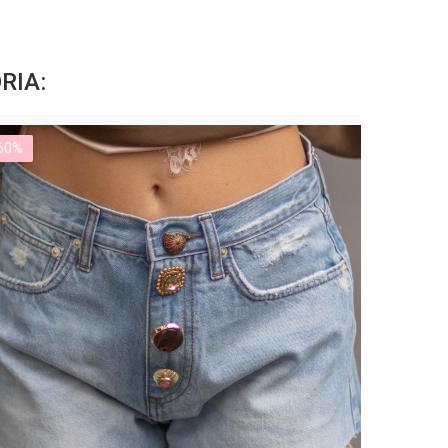
RIA:
60%
-60%