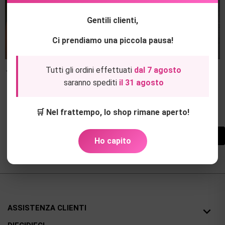
Gentili clienti,
Ci prendiamo una piccola pausa!
Tutti gli ordini effettuati
dal 7 agosto
JJXX ACCESSORI ALTRO BANDANA
JJXX PANTALONI XMAS LUREX
RETE
COORD
saranno spediti
il 31 agosto
favorite
favorite
12,00 €
21,00 €
29,00 €
69,00 €
🛒 Nel frattempo, lo shop rimane aperto!

Back to top
Ho capito
ASSISTENZA CLIENTI
