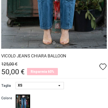
VICOLO JEANS CHIARA BALLOON
125,00 €
favorite
50,00 €
Risparmia 60%
Taglia
AZZURRO
Colore