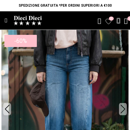
SPEDIZIONE GRATUITA *PER ORDINI SUPERIORI A €100
0
favorite
-60%