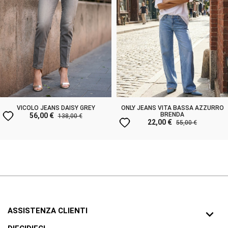
VICOLO JEANS DAISY GREY
ONLY JEANS VITA BASSA AZZURRO
favorite
BRENDA
56,00 €
138,00 €
favorite
22,00 €
55,00 €
ASSISTENZA CLIENTI
