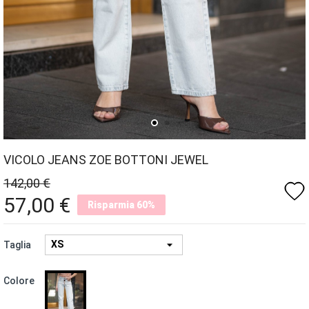
VICOLO JEANS ZOE BOTTONI JEWEL
142,00 €
favorite
57,00 €
Risparmia 60%
Taglia
GRIGIO
Colore