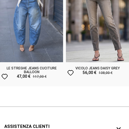
LE STREGHE JEANS CUCITURE
VICOLO JEANS DAISY GREY
favorite
BALLOON
56,00 €
138,00 €
favorite
47,00 €
117,00 €
ASSISTENZA CLIENTI
