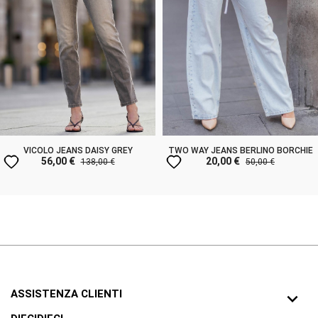
VICOLO JEANS DAISY GREY
TWO WAY JEANS BERLINO BORCHIE
favorite
favorite
56,00 €
20,00 €
138,00 €
50,00 €
ASSISTENZA CLIENTI
