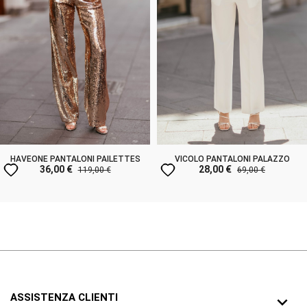
HAVEONE PANTALONI PAILETTES
VICOLO PANTALONI PALAZZO
favorite
favorite
36,00 €
28,00 €
119,00 €
69,00 €
ASSISTENZA CLIENTI
