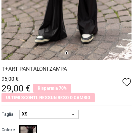
T+ART PANTALONI ZAMPA
96,00 €
favorite
29,00 €
Risparmia 70%
ULTIMI SCONTI: NESSUN RESO O CAMBIO
Taglia
NERO
Colore