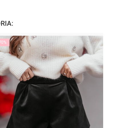
RIA:
70%
-70%