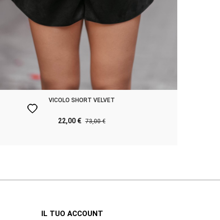
VICOLO SHORT VELVET
favorite
favo
22,00 €
73,00 €
IL TUO ACCOUNT