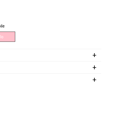
ile
lo
+
+
+