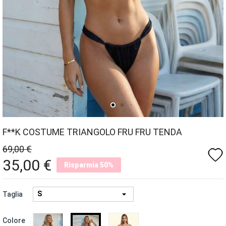
F**K COSTUME TRIANGOLO FRU FRU TENDA
69,00 €
favorite
35,00 €
Risparmia 50%
Taglia
BRONZO
ORO
NERO
Colore