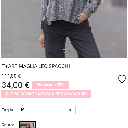
T+ART MAGLIA LEO SPACCHI
111,00 €
favorite
34,00 €
Risparmia 70%
ULTIMI SCONTI: NESSUN RESO O CAMBIO
Taglia
GRIGIO
Colore