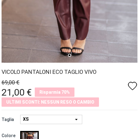
VICOLO PANTALONI ECO TAGLIO VIVO
69,00 €
favorite
21,00 €
Risparmia 70%
ULTIMI SCONTI: NESSUN RESO O CAMBIO
Taglia
BORDEAUX
Colore