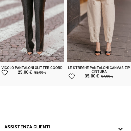
VICOLO PANTALONI GLITTER COORD
LE STREGHE PANTALONI CANVAS ZIP
favorite
CINTURA
25,00 €
82,00 €
favorite
35,00 €
87,00 €
ASSISTENZA CLIENTI
