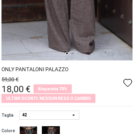
ONLY PANTALONI PALAZZO
59,00 €
favorite
18,00 €
Risparmia 70%
ULTIMI SCONTI: NESSUN RESO O CAMBIO
Taglia
GRIGIO
MARRONE
Colore