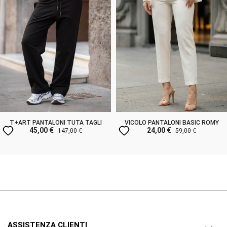
T+ART PANTALONI TUTA TAGLI
VICOLO PANTALONI BASIC ROMY
favorite
favorite
45,00 €
24,00 €
147,00 €
59,00 €
ASSISTENZA CLIENTI