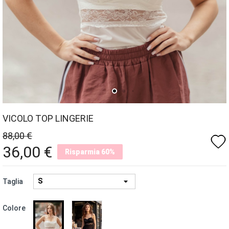
VICOLO TOP LINGERIE
88,00 €
favorite
36,00 €
Risparmia 60%
Taglia
NERO
BIANCO
Colore