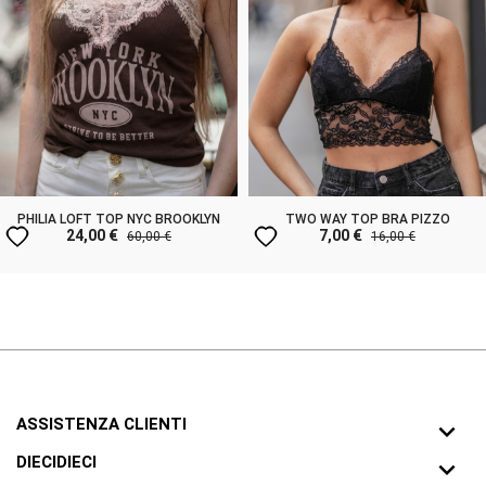
PHILIA LOFT TOP NYC BROOKLYN
TWO WAY TOP BRA PIZZO
favorite
favorite
24,00 €
7,00 €
60,00 €
16,00 €
ASSISTENZA CLIENTI

DIECIDIECI
